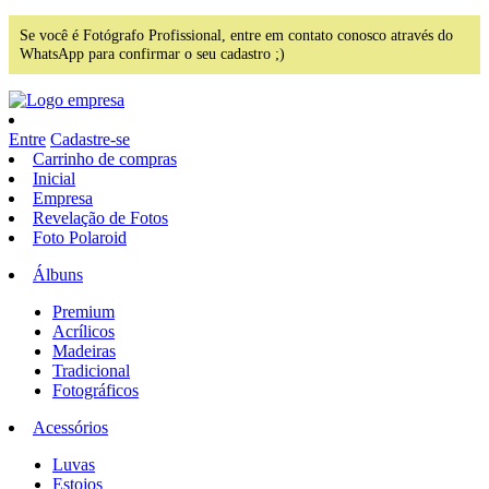
Se você é Fotógrafo Profissional, entre em contato conosco através do
WhatsApp para confirmar o seu cadastro ;)
Entre
Cadastre-se
Carrinho de compras
Inicial
Empresa
Revelação de Fotos
Foto Polaroid
Álbuns
Premium
Acrílicos
Madeiras
Tradicional
Fotográficos
Acessórios
Luvas
Estojos