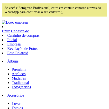
Se você é Fotógrafo Profissional, entre em contato conosco através do
WhatsApp para confirmar o seu cadastro ;)
Entre
Cadastre-se
Carrinho de compras
Inicial
Empresa
Revelação de Fotos
Foto Polaroid
Álbuns
Premium
Acrílicos
Madeiras
Tradicional
Fotográficos
Acessórios
Luvas
Estojos